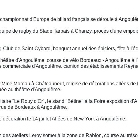
championnat d'Europe de billard français se déroule à Angoul
'équipe de rugby du Stade Tarbais à Chanzy, procès d'une empo
g-Club de Saint-Cybard, banquet annuel des épiciers, fête à l'éc
théâtre d'Angoulême, course de vélo Bordeaux - Angoulême à l
ne commerciale d'Angoulême, camion des établissements Reynaud
 Mme Moreau à Châteauneuf, remise de décorations allées de Ne
jouée au théâtre d'Angoulême.
itaire "Le Rouy d'Or", le stand "Bétine" à la Foire exposition 
 rue de Bordeaux à Angoulême.
de décoration le 14 juillet Allées de New York à Angoulême.
n des ateliers Leroy somer à la zone de Rabion, course au trés