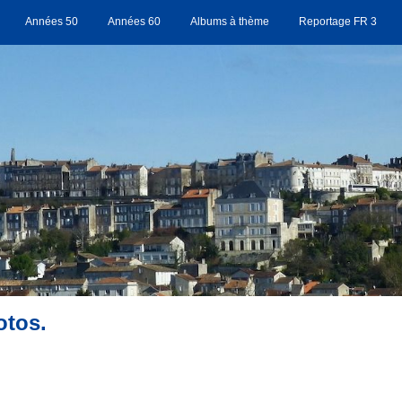
Années 50
Années 60
Albums à thème
Reportage FR 3
otos.